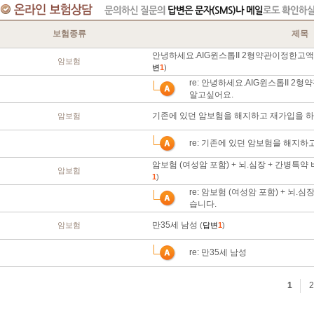
보험종류
제목
안녕하세요.AIG윈스톱II 2형약관이정한고
암보험
변
1
)
re: 안녕하세요.AIG윈스톱II 
알고싶어요.
기존에 있던 암보험을 해지하고 재가입을 하
암보험
re: 기존에 있던 암보험을 해지하
암보험 (여성암 포함) + 뇌.심장 + 간병특
암보험
1
)
re: 암보험 (여성암 포함) + 뇌
습니다.
만35세 남성
암보험
(
답변
1
)
re: 만35세 남성
1
2