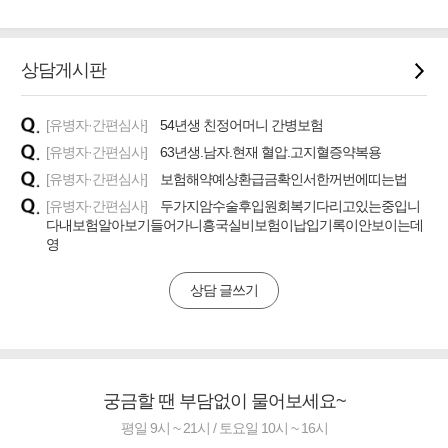
상담게시판
[유병자·간편심사]
54년생 친정어머니 간병보험
[유병자·간편심사]
63년생.남자.현재 혈압.고지혈증약복용
[유병자·간편심사]
보험해약예상환급금확인서한꺼번에띠는법
[유병자·간편심사]
두가지암수술후입원회복기다리고있는중입니
다내보험알아보기들어가니흥국실비보험이납입기록이안보이는데
영
상담 글쓰기
궁금할 땐 부담없이 물어보세요~
평일 9시 ~ 21시 / 토요일 10시 ~ 16시