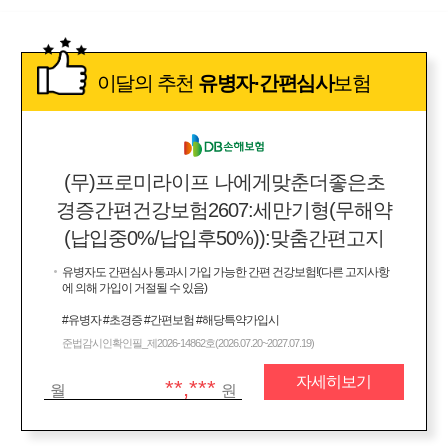
이달의 추천
유병자·간편심사
보험
(무)프로미라이프 나에게맞춘더좋은초
경증간편건강보험2607:세만기형(무해약
(납입중0%/납입후50%)):맞춤간편고지
유병자도 간편심사 통과시 가입 가능한 간편 건강보험!(다른 고지사항
에 의해 가입이 거절될 수 있음)
#유병자 #초경증 #간편보험 #해당특약가입시
준법감시인확인필_제2026-14862호(2026.07.20~2027.07.19)
자세히보기
**,***
월
원