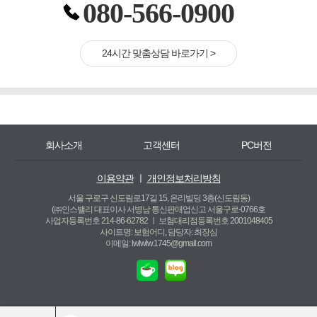
080-566-0900
24시간 맞춤상담 바로가기 >
회사소개
고객센터
PC버전
이용약관
ㅣ
개인정보처리방침
서울 구로구 신도림로17길 15, 온리빌딩 3층(신도림동)
(㈜인스밸리 대표이사 서병남 통신판매업신고 서울구로-0766호
사업자등록번호 214-86-62782 ㅣ
보험대리점등록번호 2001048405
사이트명: 보험어디, 담당자: 최장심
이메일: lwlwlw.1745@gmail.com